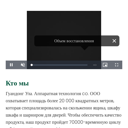
Remaining
-
-:-
Loaded
:
Pause
Unmute
Picture-
Fullscreen
0%
in-
Picture
Time
Кто мы
Гуандонг Ула. Аппаратная технология co. ООО
охватывает площадь более 20 000 квадратных метров,
которая специализировалась на скольжении ящика, шкафу
шкафа и шарниром для дверей. Чтобы обеспечить качество
продукта, наш продукт пройдет 70000-временную циклу