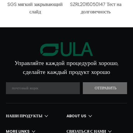
ий
SZRL2016050147 Тест на
SZRL2016050148 Тест на
долговечность
тягу
Управляйте каждой процедурой хорошо,
сделайте каждый продукт хорошо
ОТПРАВИТЬ
НАШИ ПРОДУКТЫ​​​​​​​
ABOUT US
MORE LINKS
СВЯЗАТЬСЯ С НАМИ